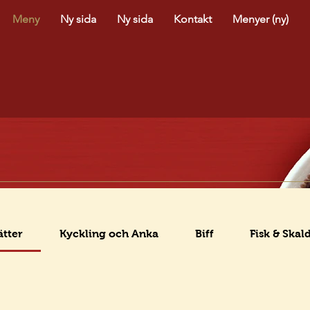
Meny
Ny sida
Ny sida
Kontakt
Menyer (ny)
ätter
Kyckling och Anka
Biff
Fisk & Skal