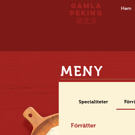
Gamla
Hem
peking
老北京
MENY
Specialiteter
Förr
Förrätter