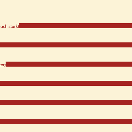
och stark)
er)