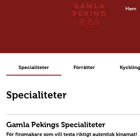
Gamla
Hem
peking
老北京
Specialiteter
Förrätter
Kycklin
Specialiteter
Gamla Pekings Specialiteter
För finsmakare som vill testa riktigt autentisk kinamat!