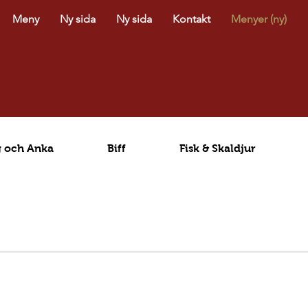
Meny
Ny sida
Ny sida
Kontakt
Menyer (ny)
g och Anka
Biff
Fisk & Skaldjur