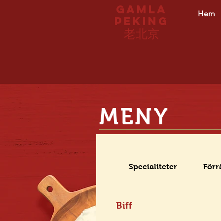
Gamla
Hem
peking
老北京
MENY
Specialiteter
Förr
Biff