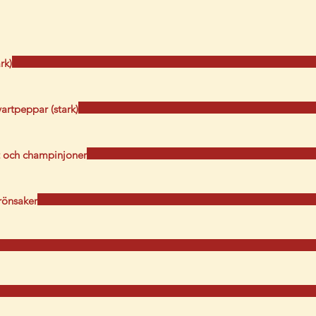
rk)
artpeppar (stark)
 och champinjoner
rönsaker