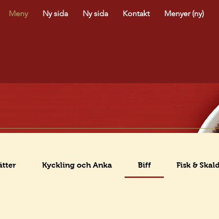
Meny
Ny sida
Ny sida
Kontakt
Menyer (ny)
ätter
Kyckling och Anka
Biff
Fisk & Skal